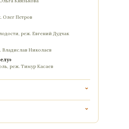
 Ольга Князькова
ж. Олег Петров
лодости, реж. Евгений Дудчак
ж. Владислав Николаев
делу»
оль, реж. Тимур Касаев
⌄
⌄
во