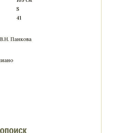
169 см
S
41
 В.Н. Панкова
пиано