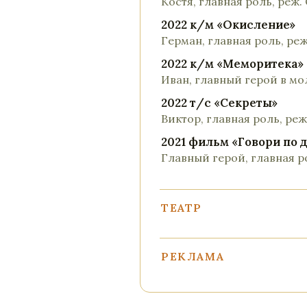
Костя, главная роль, реж.
2022 к/м «Окисление»
Герман, главная роль, ре
2022 к/м «Меморитека»
Иван, главный герой в мо
2022 т/с «Секреты»
Виктор, главная роль, ре
2021 фильм «Говори по 
Главный герой, главная р
ТЕАТР
Название спектакля
Роль, театр / режиссёр
РЕКЛАМА
Бренд / проект
Роль, режиссёр / агентст