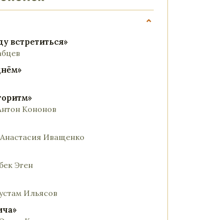
⌄
ду встретиться»
абцев
днём»
горитм»
 Антон Кононов
. Анастасия Иващенко
бек Эген
Рустам Ильясов
ича»