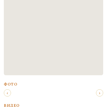
ФОТО
‹
›
ВИДЕО