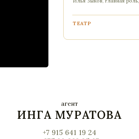
Илья Зыков, главная роль
ТЕАТР
2025 спектакль «Тень»
Тень, реж. Татьяна Казако
2025 спектакль «Незнайк
Незнайка, реж. Сергей Р
2024 спектакль «Душеч
Пустовалов, реж. Витали
2024 спектакль «Золуш
Принц, реж. Василий За
агент
2023 спектакль «Антоно
ИНГА МУРАТОВА
Исаак Левитан, реж. Вит
2024 спектакль «Бешен
гимназист, реж. Татьяна 
+7 915 641 19 24