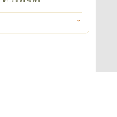
, реж. Данил Мотин
⌄
ва
а и его друзья»
оманюк
ка»
й Любский
ка»
ржецкий
вки»
алий Любский
ые деньги»
Казакова