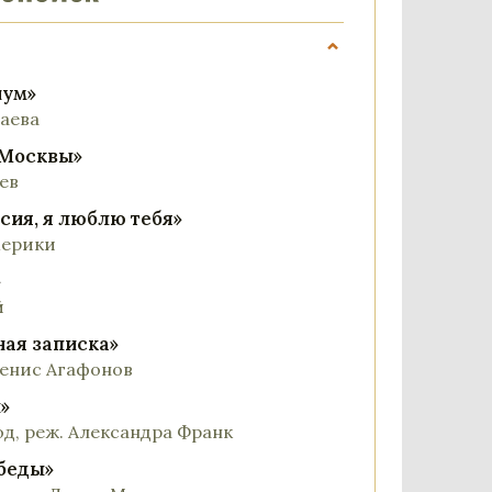
⌄
иум»
лаева
 Москвы»
ев
сия, я люблю тебя»
мерики
»
й
ная записка»
 Денис Агафонов
»
д, реж. Александра Франк
обеды»