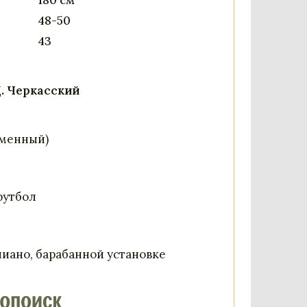
180 см
48-50
43
Д. Черкасский
еменный)
футбол
пиано, барабанной установке